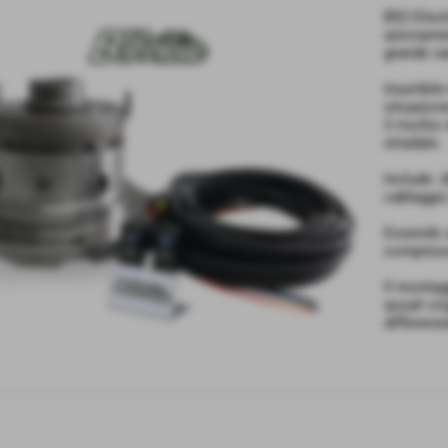
B52 Elect
azioname
grande van
Inseribil
situazion
il rischi
stradale.
Include: 
cablaggio
Essendo 
compresso
Il montag
assali or
differenzi