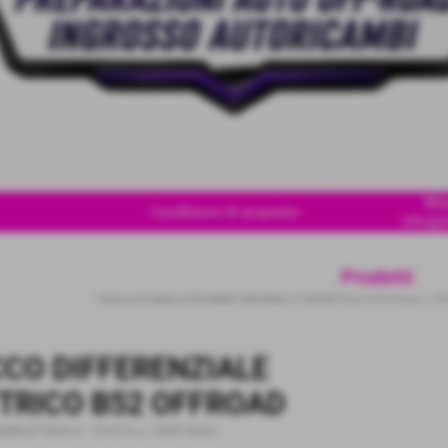
Wha
Condizioni di acquisto
Info@i
Prodotti
Home
>
Prodotti
>
RICAMBI ORIGINALI E SPORTIVI
>
TOYOTA
>
LJ 7
CO DIFFERENZIALE
TRICO B52 OFFROAD
ERELETTRICO.4
-
TOYOTA LJ 70OFF-ROAD