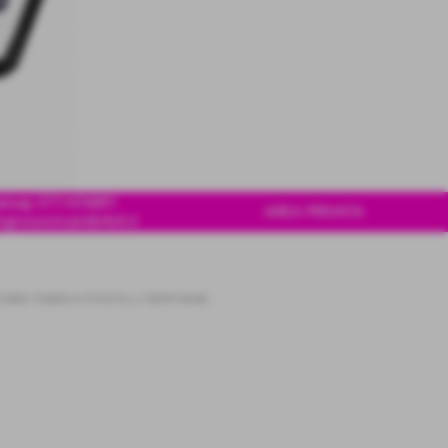
tsap 3711476891
AREA PRIVATA
ngrossoricambi4x4.it
0 FARO TONDO
>
TOYOTA LJ 70OFF-ROAD