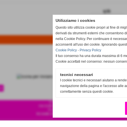
q.tà
remove_circle
add_circl
Utilizziamo i cookies
Questo sito utilizza cookie propri al fine di mi
Disponibile
derivati da strumenti esterni che consentono di
nella Cookie Policy. Per continuare è necessa
acconsenti all'uso dei cookie. Ignorando quest
Cookie Policy
-
Privacy Policy
Il tuo consenso ha una durata massima di 6 me
Cookie accettati nel consenso: nessun conse
tecnici necessari
I cookie tecnici e necessari aiutano a rende
navigazione della pagina e l'accesso alle ar
te
correttamente senza questi cookie.
CSA SPORT S.R.L.S
VIA EUROPA 120 87041 ACRI CS
P.IVA 04001010786
RICAMBI 4X4 ORIGINALI E SPORTIVI
Realizzazione siti web www.sitoper.it