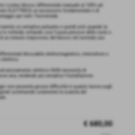
ric Locker, blocco differenziale manuale al 100% ad
nto ELETTRICO, un accessorio fondamentale e di
taggio per tutti i fuoristrada.
e tramite un semplice pulsante e quindi solo quando la
e lo richiede, evitando così l'usura precoce delle ruote o
o di un innesto improvviso del blocco nel normale uso
differenziale bloccabile elettromagnetico, interruttore e
 elettrico
ad azionamento elettrico NON necessita di
re aria, rendendo più semplice l'installazione.
gio non presenta grosse difficoltà in quanto lavora sugli
iginali sostituendo solamente la scatola del
ale.
€ 680,00
iva inc.