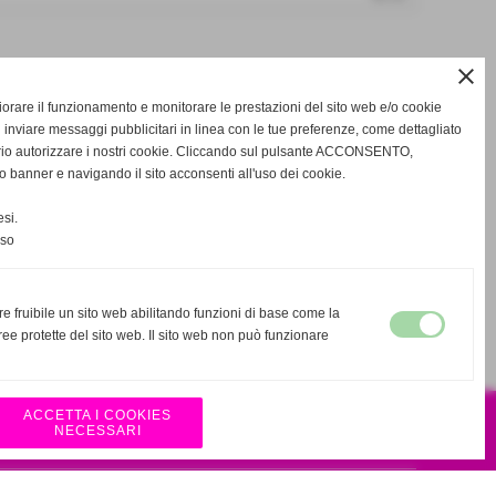
close
e
gliorare il funzionamento e monitorare le prestazioni del sito web e/o cookie
 inviare messaggi pubblicitari in linea con le tue preferenze, come dettagliato
rio autorizzare i nostri cookie. Cliccando sul pulsante ACCONSENTO,
o banner e navigando il sito acconsenti all'uso dei cookie.
star_border
favorite_border
si.
nso
re fruibile un sito web abilitando funzioni di base come la
ee protette del sito web. Il sito web non può funzionare
ACCETTA I COOKIES
NECESSARI