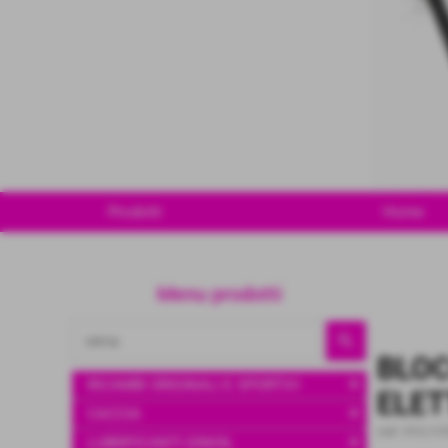
Prodotti
Home
Menu prodotti
BLOC
add
RICAMBI ORIGINALI E SPORTIVI
ELET
add
CACCIA
cod.:
B52LOCK
add
LUBRIFICANTI DINOIL