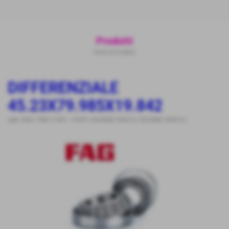
Prodotti
Home
>
Prodotti
DIFFERENZIALE
45.23X79.985X19.842
cod.:
NSK-17887/17831
-
PONTI
,
RICAMBI SINGOLI
,
RICAMBI SINGOLI