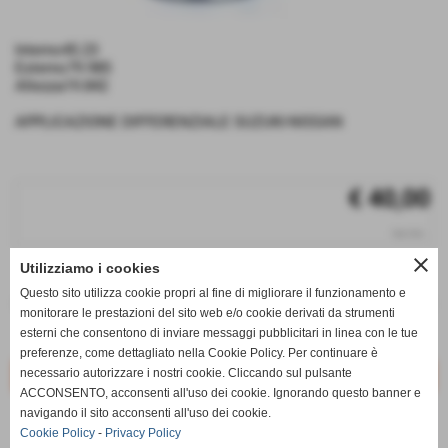
Interno45.23
Esterno79.985
Altezza19.842
APPLICAZIONE DIFFERENZIALE SUZUKI-NISSAN
€ 40,00
iva inc.
close
Utilizziamo i cookies
q.tà
Questo sito utilizza cookie propri al fine di migliorare il funzionamento e
remove_circle
add_circle
monitorare le prestazioni del sito web e/o cookie derivati da strumenti
esterni che consentono di inviare messaggi pubblicitari in linea con le tue
Disponibile
preferenze, come dettagliato nella Cookie Policy. Per continuare è
necessario autorizzare i nostri cookie. Cliccando sul pulsante
ACCONSENTO, acconsenti all'uso dei cookie. Ignorando questo banner e
navigando il sito acconsenti all'uso dei cookie.
star_border
favorite_border
Cookie Policy
-
Privacy Policy